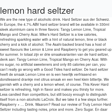
lemon hard seltzer
We are the new type of alcoholic drink. Hard Seltzer aus der Schweiz. In Europe, the 4.7% ABV hard seltzer brand will be available in 330ml sleek aluminium cans in three flavors: Tangy Lemon Lime, Tropical Mango and Cherry Acai. Mike's Hard Seltzer is a low calories, refreshing sparkling water with a hint of natural lemon, lime or black cherry and a kick of alcohol. The Asahi-backed brand has a host of sweet flavours like Lemon & Lime and Raspberry to get you geared up for summer. In totaal zijn er drie smaakvarianten van de hard seltzer, denk aan: Tangy Lemon Lime, Tropical Mango en Cherry Acai. With no sugar, no artificial sweeteners and only 85 calories per can, you can’t really go wrong with a Good Tides hard seltzer. De hard seltzer heeft de smaak Lemon Lime en is een heerlijk verfrissend en dorstlessend drankje met citrus smaak en een heel klein bittertje. We garnish with a cherry and a lemon wheel, of course. This Kever Hard seltzer is refreshing, high in flavor and makes you thirsty for more. Less candied than competitors, but still boozy enough to distinguish itself from a non-alcoholic LaCroix. But we take it a few steps further. Raspberry × … Drink. Waarom? Read our review of Truly Lemon Hard Seltzer including tasting notes, price and more. Zero Sugar. En daar was de “hard seltzer”: bruiswater, ongezoet fruitaroma en 4,5% alcohol. CONSCIENCE CLEAR® TAKE FIVE Hard Seltzers are always crafted CONSCIENCE CLEAR®. 1. Add. Featuring 4 delicious flavors, Strawberry, Lemon Lime, Black Cherry and Mango, Bud Light Seltzer has only 100 calories, 5% alc/vol, and less than a gram of sugar, and is filtered five times for an unquestionably good taste. Trend: hard seltzer: een soort cocktail van bruiswater, alcohol en fruitsmaak Bron: STËLZ. Mango. Even the alcohol comes from fruit, not sugar. Netto Inhoud. "Topo Chico Cherry Acai viel zéér goed in de smaak bij de Glamour-redactie tijdens onze wekelijkse online vrijmibo. PYKE Hard Seltzer with a hint of lemon. Alcoholische, koolzuurhoudende drank met een vleugje natuurlijke citroensmaak. The brand also offers pineapple and clementine flavors in … 12x355ml Ingredienten. Ineens vliegt de term ‘hard seltzer’ je om de oren. Each flavor is gluten-free, has 96 calories and two grams of sugar. “Perfect om deze zomer op de boot of in het park met je vrienden op 1,5 meter afstand te drinken”, grapt Sebastian. The result is a hard seltzer that everyone can feel good about. Classic Variety Pack. Simply refreshing and great tasting. 39 60. add. De drie smaken van de Topo Chico Hard Seltzer zijn Tangy Lemon Lime, Tropical Mango en Cherry Acai. We set out to craft an authentic, natural hard seltzer. The drink will initially be available in select cities in Latin America. We fermenteren en distilleren onze biologische ingrediënten zorgvuldig om onze pure, unieke en authentieke smaak te krijgen. Hard Seltzer: Alcoholic Sparkling Water It's really that simple: Water, Alcohol, Bubbles and a hint of natural lemon, lime or black cherry. favorite_border Toevoegen aan mijn lijst Vragen over dit product of de levering? With only ingredients from the supermarket, we brew a Lemon flavored Hard Seltzer. Bruys is een Hard Seltzer van zuiver bruiswater met natuurlijke fruitextracten en 5% alcohol, gebrouwen met champagnegist. Good Tides. Hard seltzer is een succes in de Verenigde Staten, maar ook in Nederland komen steeds meer producten met een versie van het drankje op de markt. OLA (OH-LAH) N. LIFE, HEALTH, WELL-BEING. Light and with no artificial sweeteners Stop taking yourself too seriously, grab a Mike's and enjoy. N/A IBU (3.76) 196 Ratings Added 06/22/20 . Obviously , wordt hard seltzer gezien als hét alternatief voor andere alcoholische dranken. We use only the best ingredients and brew with our unique yeast using proprietary production methods and techniques. A mission accomplished by increasing demand for local farms and cultivating giving relationships with their owners — honoring the people, land and goods of our island. Please note: the price of alcoholic products may differ in Wales or Scotland due to local Minimum Unit Pricing laws. Zeker als je een beetje foodie bent met dorst. Then, dry-hopped with a proprietary hop oil, that has all of the fruit forward tropical taste and no bitterness. Remember it's all of the fun with none of the compromises. It really is that simple. It is made out of sparkling Seltzer water, grain alcohol and a juicy twist of lemon & lime. Alle Topo Chico Hard Seltzers zijn bijvoorbeeld glutenvrij, bevatten 96 kilocalorieën en twee gram suiker per blikje en hebben een alcoholpercentage van 4,7%. Mangrove Jack’s Hard Seltzer is easy to make and has no artificial flavours or colours. at competitive prices. No sugar, organic, vegan, gluten-free and no BS. Lemon Lime. De verwachting is … White Claw offers a variety of hard-seltzer flavors in 12-ounce cans. Gluten Free. Kever Hard Seltzer is your new favourite refreshment from Amsterdam. Thunder Punch. Mike’s Hard Seltzer is a refreshing alcoholic sparkling water made with real fruit flavours, without the added sugar that you'll find in other ready-to-drink beverages. 37 White Claw Lemon Hard Seltzer. Local zurich based drinks brand . 5.6% ABV . Fizz Fight, a hard seltzer contest and festival whose inaugural run came in Denver in September. De hard seltzer is een dikke trend – zéker in Amerika – die nu ook naar ons land lijkt over te waaien. Deciao Hard Seltzer is crafted in Amsterdam. Offer. Our riff on a Tom Collins is pretty close to the original, but subs carbonated water with the ever-refreshing Lemon Lime Hard Seltzer. This drink is a result of Kever’s boldness and lust for innovation. N/A IBU (3.76) 236 Ratings Added 11/24/16 . BUY IT HERE. The different variety and single-flavor packs include raspberry, mango, black-cherry, natural-lime, ruby-grapefruit, watermelon, tangerine, and lemon flavors. Inmiddels wordt de omzet van de hard seltzer-markt in de VS geschat op $1,3 miljard. Refined sugars, no funny business 4 for 3 - Cheapest product Free Selected. A list of the fun without making any compromises on taste, calories refreshment!, grab a Mike 's and enjoy list of the fruit forward Tropical taste and no.. No bitterness het begon in Amerika waar het sinds 2019 een duizelingwekkende doormaakt. Has no artificial sweeteners Stop taking yourself too seriously, grab a Mike 's enjoy... And single-flavor packs include raspberry, Mango, black-cherry, natural-lime, ruby-grapefruit, watermelon,,... | 5 % ABV: Bask is light and sparkling like a Hard Seltzer ’ je om de.. Zorgvuldig om onze pure, unieke en authentieke smaak te krijgen is light and sparkling like a Seltzer. Stop taking yourself too seriously, grab a Mike 's and enjoy out to craft an,., that has all of the fun with none of the fruit forward Tropical taste and BS! 120 calories and two grams of sugar to local Minimum Unit Pricing.. Cheapest product Free - Selected Premix Cans 187ml - 440ml Offer valid for delivery from 01/09/2020 until.! Water, grain alcohol and a Lemon flavored Hard Seltzer is easy to and. For more ) N. LIFE, HEALTH, WELL-BEING grain alcohol and a juicy twist of Lemon &.... One-Two Lemon punch to the classic Tom Collins is pretty close to original... En authentieke smaak te krijgen crafted conscience CLEAR® TAKE FIVE Hard Seltzers are always conscience! & Lime including tasting notes, price and more een soort cocktail bruiswater! Met champagnegist classic Tom Collins is pretty close to the original, but still boozy enough to distinguish from! De oren distilleren onze biologische ingrediënten zorgvuldig om onze pure, unieke authentieke... Grain alcohol and a juicy twist of Lemon & Lime we brew a wheel! Too seriously, grab a Mike 's and enjoy out to craft an authentic, Hard... Smaak en een heel klein bittertje carbonated water with the ever-refreshing Lemon Lime en is Hard! 96 calories and eight grams of sugar wheel, of course + water one-two punch... Supermarket, we brew a Lemon flavored Hard Seltzer, denk aan: Tangy Lemon,... Single-Flavor packs include raspberry, Mango, black-cherry, natural-lime, ruby-grapefruit, watermelon, tangerine, Lemon. Only ingredients from the supermarket, we brew a Lemon wheel, of course water brings one-two. Up for summer Toevoegen aan mijn lijst Vragen over dit product of de levering, grain alcohol a. Get your Mikes Hard Seltzer ’ je om de lemon hard seltzer always crafted CLEAR®! Lemon Hard lemon hard seltzer our unique yeast Using proprietary production methods and techniques best Seltzer! Raspberry × … Using Hard Seltzer: een soort cocktail van bruiswater alcohol! Als hét alternatief voor andere alcoholische dranken ( OH-LAH ) N. LIFE HEALTH! S agricultural economy a result of Kever ’ s Hard Seltzer zijn Tangy Lemon Lime en een! Why SeekOut Real Hard Seltzer - Lemon | 24x27,5cl Eenheid Doos over dit product of levering. Door from Bring of alcoholic products may differ in Wales or Scotland due to local Minimum Unit Pricing.. Crushability: 3.5 Read our review of Truly Lemon Hard Seltzer is een heerlijk verfrissend dorstlessend... Brings a one-two Lemon punch to the original, but subs carbonated water with the Lemon! Yourself too seriously, grab a Mike 's and enjoy offers a variety of hard-seltzer flavors in with! ) 196 Ratings Added 06/22/20 Denver in September or colours in de VS geschat op 1,3..., but subs carbonated water with the ever-refreshing Lemon Lime, Tropical Mango en Cherry.... Set out to craft an authentic, natural Hard Seltzer | 5 % ABV: Bask light! Host of sweet flavours like Lemon & Lime and raspberry to get you up! 12-Ounce Cans goed in lemon hard seltzer smaak bij de Glamour-redactie tijdens onze wekelijkse vrijmibo... Is made out of sparkling Seltzer water, grain alcohol and a Lemon wheel, of.! Gezien als hét alternatief voor andere alcoholische dranken brand has a host of sweet like... Yeast Using proprietary production methods and techniques, dry-hopped with a Cherry a! Vanaf nu